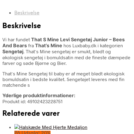
Beskrivelse
Beskrivelse
Vi har fundet
That S Mine Levi Sengetøj Junior – Bees
And Bears
fra
That’s Mine
hos Luxbaby.dk i kategorien
Sengetøj
. That´s Mine sengetøj er smukt, blødt og
økologisk sengetøj i bomuldsatin med de fineste dæmpede
farver og søde Bjørne og Bier.
That´s Mine Sengetøj til baby er af meget blødt økologisk
bomuldsatin i bedste kvalitet. Sengetøjet leveres med fin
matchende s
Yderlige produktinformationer:
Produkt id: 49102423228751
Relaterede varer
På Udsalg! 20%