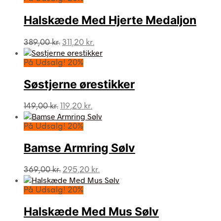
Halskæde Med Hjerte Medaljon
Den
Den
389,00
kr.
311,20
kr.
oprindelige
aktuelle
pris
pris
På Udsalg! 20%
var:
er:
389,00 kr..
311,20 kr..
Søstjerne ørestikker
Den
Den
149,00
kr.
119,20
kr.
oprindelige
aktuelle
pris
pris
På Udsalg! 20%
var:
er:
149,00 kr..
119,20 kr..
Bamse Armring Sølv
Den
Den
369,00
kr.
295,20
kr.
oprindelige
aktuelle
pris
pris
På Udsalg! 20%
var:
er:
369,00 kr..
295,20 kr..
Halskæde Med Mus Sølv