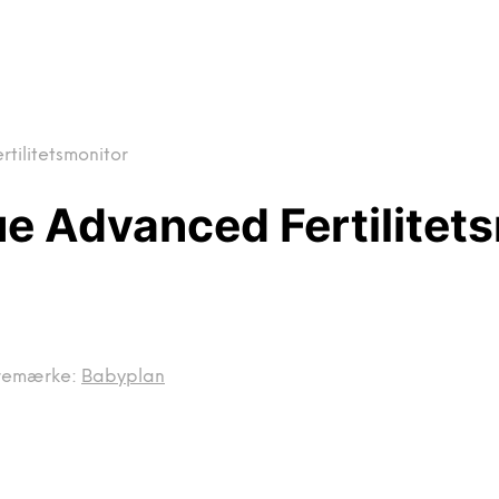
tilitetsmonitor
ue Advanced Fertilitet
remærke:
Babyplan