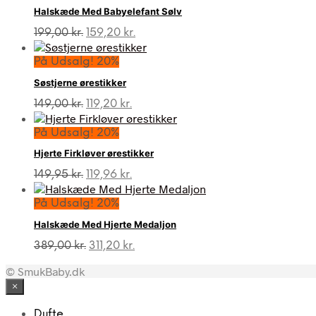
Halskæde Med Babyelefant Sølv
Den
Den
199,00
kr.
159,20
kr.
oprindelige
aktuelle
pris
pris
På Udsalg! 20%
var:
er:
Søstjerne ørestikker
199,00 kr..
159,20 kr..
Den
Den
149,00
kr.
119,20
kr.
oprindelige
aktuelle
pris
pris
På Udsalg! 20%
var:
er:
Hjerte Firkløver ørestikker
149,00 kr..
119,20 kr..
Den
Den
149,95
kr.
119,96
kr.
oprindelige
aktuelle
pris
pris
På Udsalg! 20%
var:
er:
Halskæde Med Hjerte Medaljon
149,95 kr..
119,96 kr..
Den
Den
389,00
kr.
311,20
kr.
oprindelige
aktuelle
© SmukBaby.dk
pris
pris
var:
er:
×
389,00 kr..
311,20 kr..
Dufte