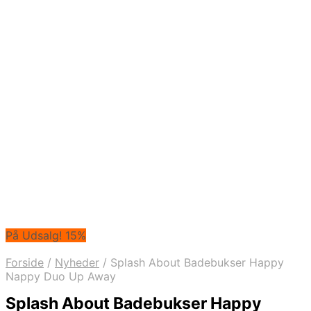
På Udsalg! 15%
Forside
/
Nyheder
/
Splash About Badebukser Happy
Nappy Duo Up Away
Splash About Badebukser Happy