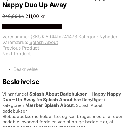
Nappy Duo Up Away
Den
Den
249,00
kr.
211,00
kr.
oprindelige
aktuelle
På Udsalg hos Babyriget.dk
pris
pris
var:
er:
Varenummer (SKU):
5d44fc241473
Kategori:
Nyheder
249,00 kr..
211,00 kr..
Varemærke:
Splash About
Previous Product
Next Product
Beskrivelse
Beskrivelse
Vi har fundet
Splash About Badebukser – Happy Nappy
Duo – Up Away
fra
Splash About
hos BabyRiget i
kategorien
Mærker Splash About
. Splash About
badebukser
Blebadebukserne holder tæt og kan bruges med eller uden
badeble, hvorved fordelen ved at bruge badeble er, at
badebukserne er nemmere at holde rene.