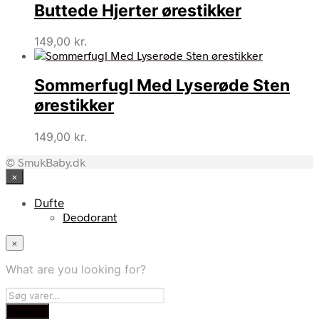
Buttede Hjerter ørestikker
149,00
kr.
Sommerfugl Med Lyserøde Sten
ørestikker
149,00
kr.
© SmukBaby.dk
×
Dufte
Deodorant
×
What are you looking for?