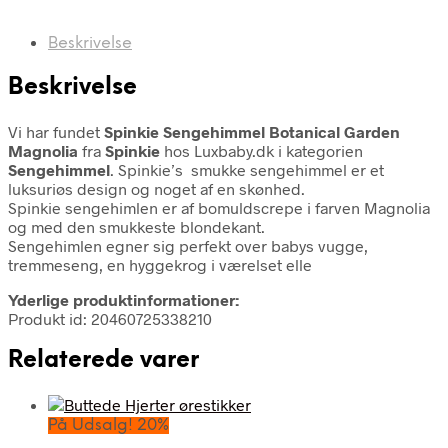
Beskrivelse
Beskrivelse
Vi har fundet
Spinkie Sengehimmel Botanical Garden
Magnolia
fra
Spinkie
hos Luxbaby.dk i kategorien
Sengehimmel
. Spinkie’s smukke sengehimmel er et
luksuriøs design og noget af en skønhed.
Spinkie sengehimlen er af bomuldscrepe i farven Magnolia
og med den smukkeste blondekant.
Sengehimlen egner sig perfekt over babys vugge,
tremmeseng, en hyggekrog i værelset elle
Yderlige produktinformationer:
Produkt id: 20460725338210
Relaterede varer
På Udsalg! 20%