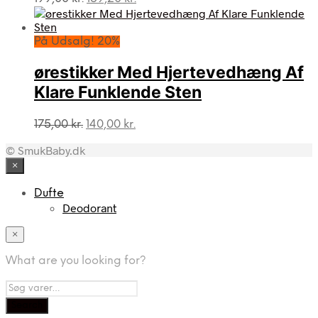
oprindelige
aktuelle
pris
pris
var:
er:
På Udsalg! 20%
199,00 kr..
159,20 kr..
ørestikker Med Hjertevedhæng Af
Klare Funklende Sten
Den
Den
175,00
kr.
140,00
kr.
oprindelige
aktuelle
© SmukBaby.dk
pris
pris
var:
er:
×
175,00 kr..
140,00 kr..
Dufte
Deodorant
×
What are you looking for?