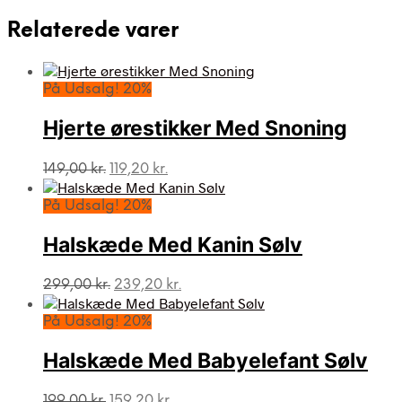
Relaterede varer
På Udsalg! 20%
Hjerte ørestikker Med Snoning
Den
Den
149,00
kr.
119,20
kr.
oprindelige
aktuelle
pris
pris
På Udsalg! 20%
var:
er:
149,00 kr..
119,20 kr..
Halskæde Med Kanin Sølv
Den
Den
299,00
kr.
239,20
kr.
oprindelige
aktuelle
pris
pris
På Udsalg! 20%
var:
er:
299,00 kr..
239,20 kr..
Halskæde Med Babyelefant Sølv
Den
Den
199,00
kr.
159,20
kr.