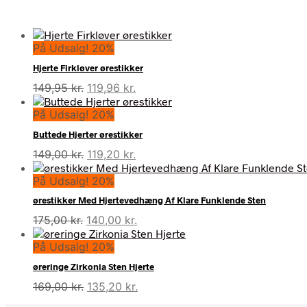
På Udsalg! 20%
Hjerte Firkløver ørestikker
Den
Den
149,95
kr.
119,96
kr.
oprindelige
aktuelle
På Udsalg! 20%
pris
pris
var:
er:
Buttede Hjerter ørestikker
149,95 kr..
119,96 kr..
Den
Den
149,00
kr.
119,20
kr.
oprindelige
aktuelle
På Udsalg! 20%
pris
pris
var:
er:
ørestikker Med Hjertevedhæng Af Klare Funklende Sten
149,00 kr..
119,20 kr..
Den
Den
175,00
kr.
140,00
kr.
oprindelige
aktuelle
På Udsalg! 20%
pris
pris
var:
er:
øreringe Zirkonia Sten Hjerte
175,00 kr..
140,00 kr..
Den
Den
169,00
kr.
135,20
kr.
oprindelige
aktuelle