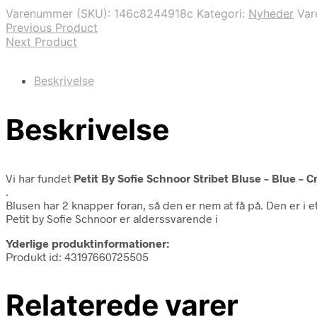
var:
er:
Varenummer (SKU):
146c8244918c
Kategori:
Nyheder
Va
249,00 kr..
74,70 kr..
Previous Product
Next Product
Beskrivelse
Beskrivelse
Vi har fundet
Petit By Sofie Schnoor Stribet Bluse – Blue – 
.
Blusen har 2 knapper foran, så den er nem at få på. Den er i 
Petit by Sofie Schnoor er alderssvarende i
Yderlige produktinformationer:
Produkt id: 43197660725505
Relaterede varer