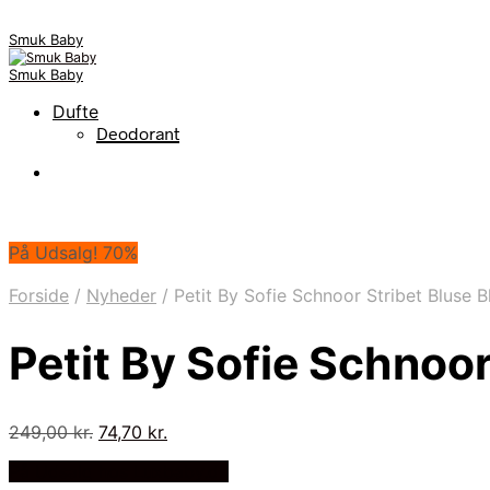
Smuk Baby
Smuk Baby
Dufte
Deodorant
På Udsalg! 70%
Forside
/
Nyheder
/
Petit By Sofie Schnoor Stribet Bluse 
Petit By Sofie Schnoor
Den
Den
249,00
kr.
74,70
kr.
oprindelige
aktuelle
På Udsalg hos Luxbaby.dk
pris
pris