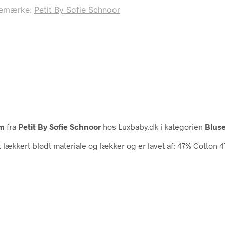
remærke:
Petit By Sofie Schnoor
Cm
fra
Petit By Sofie Schnoor
hos Luxbaby.dk i kategorien
Blus
et lækkert blødt materiale og lækker og er lavet af: 47% Cotton