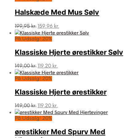
Halskæde Med Mus Sølv
Den
Den
199,95
kr.
159,96
kr.
oprindelige
aktuelle
pris
pris
På Udsalg! 20%
var:
er:
199,95 kr..
159,96 kr..
Klassiske Hjerte ørestikker Sølv
Den
Den
149,00
kr.
119,20
kr.
oprindelige
aktuelle
pris
pris
På Udsalg! 20%
var:
er:
149,00 kr..
119,20 kr..
Klassiske Hjerte ørestikker
Den
Den
149,00
kr.
119,20
kr.
oprindelige
aktuelle
pris
pris
På Udsalg! 20%
var:
er:
149,00 kr..
119,20 kr..
ørestikker Med Spurv Med