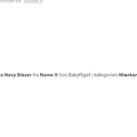
remærke:
Name It
no Navy Blazer
fra
Name It
hos BabyRiget i kategorien
Mærker