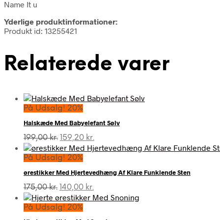
Name It u
Yderlige produktinformationer:
Produkt id: 13255421
Relaterede varer
På Udsalg! 20%
Halskæde Med Babyelefant Sølv
Den
Den
199,00
kr.
159,20
kr.
oprindelige
aktuelle
pris
pris
På Udsalg! 20%
var:
er:
ørestikker Med Hjertevedhæng Af Klare Funklende Sten
199,00 kr..
159,20 kr..
Den
Den
175,00
kr.
140,00
kr.
oprindelige
aktuelle
pris
pris
På Udsalg! 20%
var:
er: