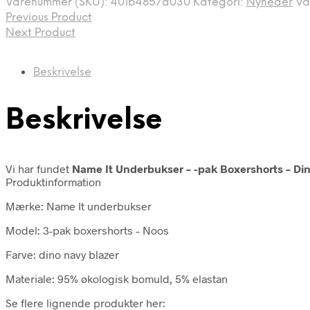
Varenummer (SKU):
401b4857a030
Kategori:
Nyheder
Va
Previous Product
Next Product
Beskrivelse
Beskrivelse
Vi har fundet
Name It Underbukser – -pak Boxershorts – Di
Produktinformation
Mærke: Name It underbukser
Model: 3-pak boxershorts – Noos
Farve: dino navy blazer
Materiale: 95% økologisk bomuld, 5% elastan
Se flere lignende produkter her: