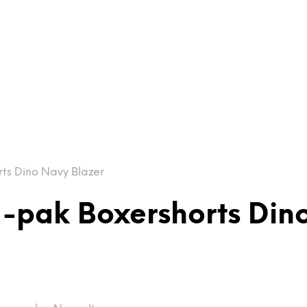
ts Dino Navy Blazer
-pak Boxershorts Din