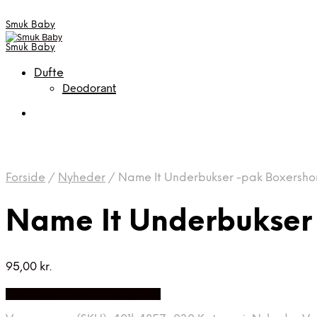
Smuk Baby
Smuk Baby
Dufte
Deodorant
Forside
/
Nyheder
/
Name It Underbukser -pak Boxershor
Name It Underbukser 
95,00
kr.
Bedste pris hos Babyriget.dk