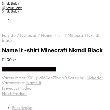
Smuk Baby
Smuk Baby
Forside
/
Nyheder
/
Name It -shirt Minecraft Nkmdi
Black
Name It -shirt Minecraft Nkmdi Black
111,00
kr.
Bedste pris hos Babyriget.dk
Varenummer (SKU):
a160ec71baa0
Kategori:
Nyheder
Varemærke:
Name It
Previous Product
Next Product
Beskrivelse