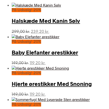
På Udsalg! 20%
Halskæde Med Kanin Sølv
Den
Den
299,00
kr.
239,20
kr.
oprindelige
aktuelle
pris
pris
På Udsalg! 20%
var:
er:
299,00 kr..
239,20 kr..
Baby Elefanter ørestikker
Den
Den
149,00
kr.
119,20
kr.
oprindelige
aktuelle
pris
pris
På Udsalg! 20%
var:
er:
149,00 kr..
119,20 kr..
Hjerte ørestikker Med Snoning
Den
Den
149,00
kr.
119,20
kr.
oprindelige
aktuelle
pris
pris
På Udsalg! 20%
var:
er: