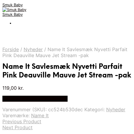
Smuk Baby
Smuk Baby
Forside
/
Nyheder
/
Name It Savlesmæk Nyvetti Parfait
Pink Deauville Mauve Jet Stream -pak
Name It Savlesmæk Nyvetti Parfait
Pink Deauville Mauve Jet Stream -pak
119,00
kr.
Bedste pris hos Babyriget.dk
Varenummer (SKU):
cc524b530dec
Kategori:
Nyheder
Varemærke:
Name It
Previous Product
Next Product