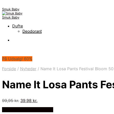
Smuk Baby
Smuk Baby
Dufte
Deodorant
På Udsalg! 60%
Forside
/
Nyheder
/
Name It Losa Pants Festival Bloom 5
Name It Losa Pants Fe
Den
Den
99,95
kr.
39,98
kr.
oprindelige
aktuelle
På Udsalg hos Luxbaby.dk
pris
pris