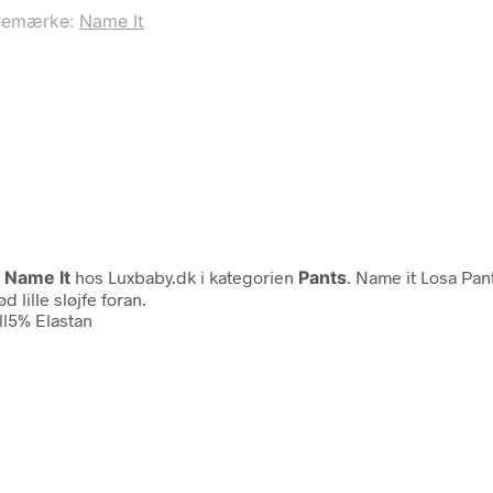
remærke:
Name It
a
Name It
hos Luxbaby.dk i kategorien
Pants
. Name it Losa Pant
 lille sløjfe foran.
l5% Elastan