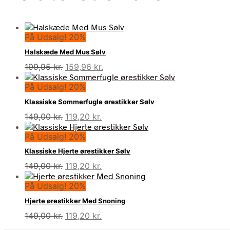
På Udsalg! 20%
Halskæde Med Mus Sølv
Den
Den
199,95
kr.
159,96
kr.
oprindelige
aktuelle
På Udsalg! 20%
pris
pris
var:
er:
Klassiske Sommerfugle ørestikker Sølv
199,95 kr..
159,96 kr..
Den
Den
149,00
kr.
119,20
kr.
oprindelige
aktuelle
På Udsalg! 20%
pris
pris
var:
er:
Klassiske Hjerte ørestikker Sølv
149,00 kr..
119,20 kr..
Den
Den
149,00
kr.
119,20
kr.
oprindelige
aktuelle
På Udsalg! 20%
pris
pris
var:
er:
Hjerte ørestikker Med Snoning
149,00 kr..
119,20 kr..
Den
Den
149,00
kr.
119,20
kr.
oprindelige
aktuelle