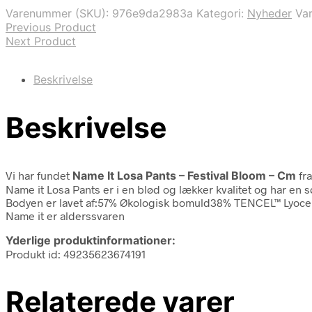
var:
er:
Varenummer (SKU):
976e9da2983a
Kategori:
Nyheder
Va
99,95 kr..
39,98 kr..
Previous Product
Next Product
Beskrivelse
Beskrivelse
Vi har fundet
Name It Losa Pants – Festival Bloom – Cm
fr
Name it Losa Pants er i en blød og lækker kvalitet og har en sød
Bodyen er lavet af:57% Økologisk bomuld38% TENCEL™ Lyocel
Name it er alderssvaren
Yderlige produktinformationer:
Produkt id: 49235623674191
Relaterede varer