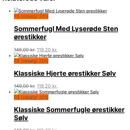
På Udsalg! 20%
Sommerfugl Med Lyserøde Sten
ørestikker
Den
Den
149,00
kr.
119,20
kr.
oprindelige
aktuelle
På Udsalg! 20%
pris
pris
var:
er:
Klassiske Hjerte ørestikker Sølv
149,00 kr..
119,20 kr..
Den
Den
149,00
kr.
119,20
kr.
oprindelige
aktuelle
På Udsalg! 20%
pris
pris
var:
er:
Klassiske Sommerfugle ørestikker
149,00 kr..
119,20 kr..
Sølv