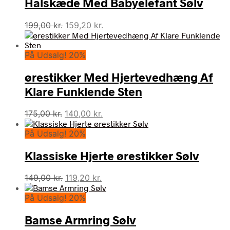
Halskæde Med Babyelefant Sølv
Den
Den
199,00
kr.
159,20
kr.
oprindelige
aktuelle
pris
pris
På Udsalg! 20%
var:
er:
199,00 kr..
159,20 kr..
ørestikker Med Hjertevedhæng Af
Klare Funklende Sten
Den
Den
175,00
kr.
140,00
kr.
oprindelige
aktuelle
På Udsalg! 20%
pris
pris
var:
er:
Klassiske Hjerte ørestikker Sølv
175,00 kr..
140,00 kr..
Den
Den
149,00
kr.
119,20
kr.
oprindelige
aktuelle
På Udsalg! 20%
pris
pris
var:
er:
Bamse Armring Sølv
149,00 kr..
119,20 kr..