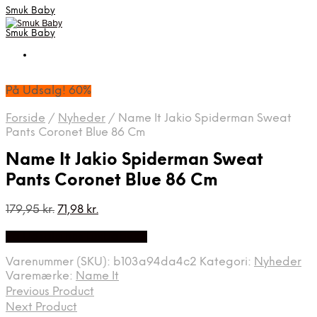
Smuk Baby
Smuk Baby
På Udsalg! 60%
Forside
/
Nyheder
/
Name It Jakio Spiderman Sweat
Pants Coronet Blue 86 Cm
Name It Jakio Spiderman Sweat
Pants Coronet Blue 86 Cm
Den
Den
179,95
kr.
71,98
kr.
oprindelige
aktuelle
På Udsalg hos Luxbaby.dk
pris
pris
var:
er:
Varenummer (SKU):
b103a94da4c2
Kategori:
Nyheder
179,95 kr..
71,98 kr..
Varemærke:
Name It
Previous Product
Next Product