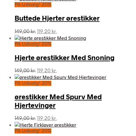
På Udsalg! 20%
Buttede Hjerter ørestikker
Den
Den
149,00
kr.
119,20
kr.
oprindelige
aktuelle
pris
pris
På Udsalg! 20%
var:
er:
149,00 kr..
119,20 kr..
Hjerte ørestikker Med Snoning
Den
Den
149,00
kr.
119,20
kr.
oprindelige
aktuelle
pris
pris
På Udsalg! 20%
var:
er:
149,00 kr..
119,20 kr..
ørestikker Med Spurv Med
Hjertevinger
Den
Den
149,00
kr.
119,20
kr.
oprindelige
aktuelle
pris
pris
På Udsalg! 20%
var:
er: