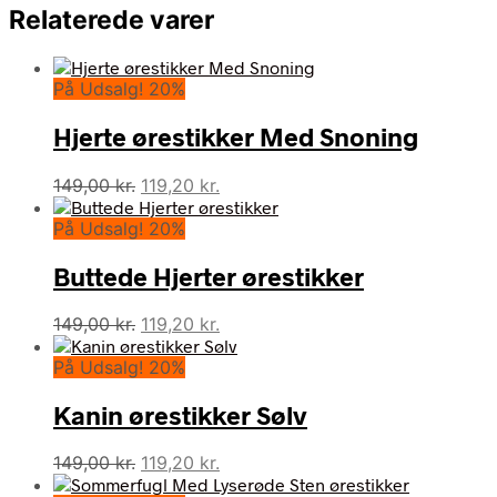
Relaterede varer
På Udsalg! 20%
Hjerte ørestikker Med Snoning
Den
Den
149,00
kr.
119,20
kr.
oprindelige
aktuelle
På Udsalg! 20%
pris
pris
var:
er:
Buttede Hjerter ørestikker
149,00 kr..
119,20 kr..
Den
Den
149,00
kr.
119,20
kr.
oprindelige
aktuelle
På Udsalg! 20%
pris
pris
var:
er:
Kanin ørestikker Sølv
149,00 kr..
119,20 kr..
Den
Den
149,00
kr.
119,20
kr.
oprindelige
aktuelle