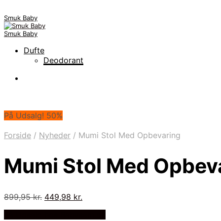
Smuk Baby
Smuk Baby
Dufte
Deodorant
På Udsalg! 50%
Forside
/
Nyheder
/
Mumi Stol Med Opbevaring
Mumi Stol Med Opbev
Den
Den
899,95
kr.
449,98
kr.
oprindelige
aktuelle
På Udsalg hos Babysam.dk
pris
pris