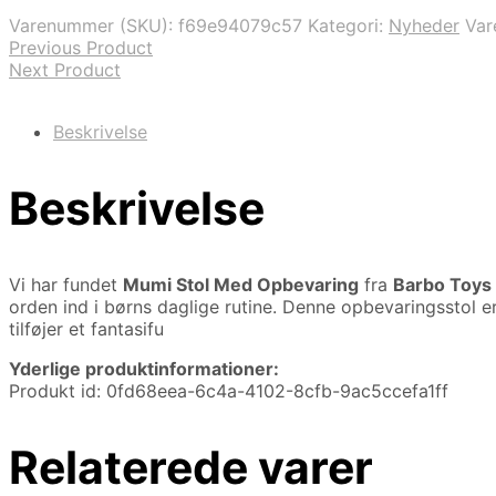
var:
er:
Varenummer (SKU):
f69e94079c57
Kategori:
Nyheder
Va
899,95 kr..
449,98 kr..
Previous Product
Next Product
Beskrivelse
Beskrivelse
Vi har fundet
Mumi Stol Med Opbevaring
fra
Barbo Toys
orden ind i børns daglige rutine. Denne opbevaringsstol er
tilføjer et fantasifu
Yderlige produktinformationer:
Produkt id: 0fd68eea-6c4a-4102-8cfb-9ac5ccefa1ff
Relaterede varer