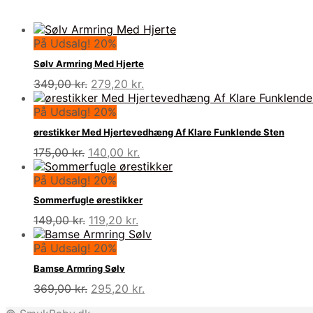
På Udsalg! 20%
Sølv Armring Med Hjerte
Den
Den
349,00
kr.
279,20
kr.
oprindelige
aktuelle
pris
pris
På Udsalg! 20%
var:
er:
ørestikker Med Hjertevedhæng Af Klare Funklende Sten
349,00 kr..
279,20 kr..
Den
Den
175,00
kr.
140,00
kr.
oprindelige
aktuelle
pris
pris
På Udsalg! 20%
var:
er:
Sommerfugle ørestikker
175,00 kr..
140,00 kr..
Den
Den
149,00
kr.
119,20
kr.
oprindelige
aktuelle
pris
pris
På Udsalg! 20%
var:
er:
Bamse Armring Sølv
149,00 kr..
119,20 kr..
Den
Den
369,00
kr.
295,20
kr.
oprindelige
aktuelle