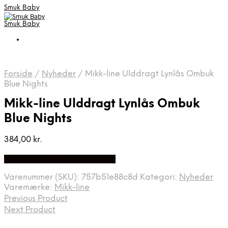
Smuk Baby
Smuk Baby
Forside
/
Nyheder
/
Mikk-line Ulddragt Lynlås Ombuk
Blue Nights
Mikk-line Ulddragt Lynlås Ombuk
Blue Nights
384,00
kr.
Bedste pris hos Babyriget.dk
Varenummer (SKU):
757b51e88c8d
Kategori:
Nyheder
Varemærke:
Mikk-line
Previous Product
Next Product