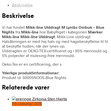
Beskrivelse
Beskrivelse
Vi har fundet
Mikk-line Ulddragt M Lynlås Ombuk – Blue
Nights
fra
Mikk-line
hos BabyRiget i kategorien
Mærker
Mikk-line Mikk-line Ulddragt
. Mikk-Line ulddragt
Halsåbningen er med høj hals og med hagebeskyttelse til til
at beskytte huden, når der lynes op.
Ulddragten er OEKO-TEX-certificeret og i 95% merinould og
5% polyester af mulesing-free merinould.
Oeko-Tex er en certificering, der s
Yderlige produktinformationer:
Produkt id: 50005NOOS-Blue Nights
Relaterede varer
På Udsalg! 20%