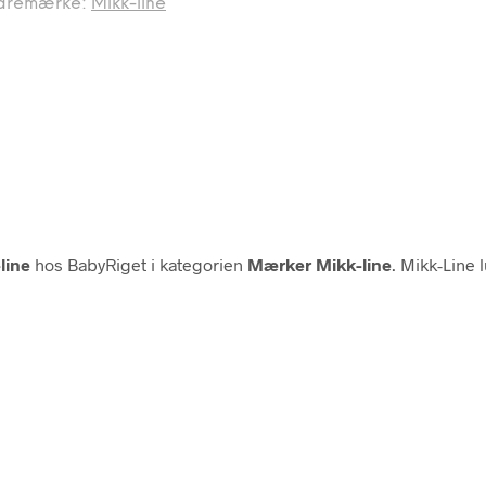
aremærke:
Mikk-line
line
hos BabyRiget i kategorien
Mærker Mikk-line
. Mikk-Line l