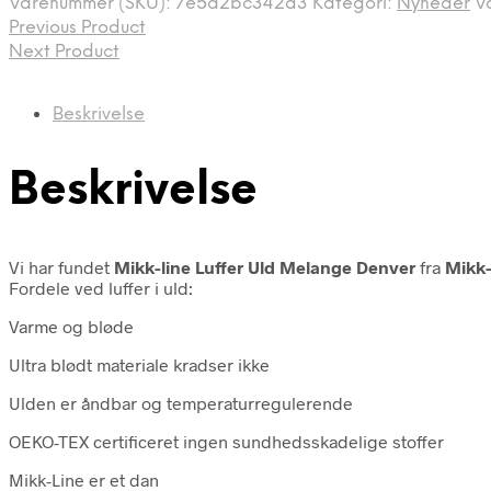
Varenummer (SKU):
7e5a2bc342d3
Kategori:
Nyheder
V
Previous Product
Next Product
Beskrivelse
Beskrivelse
Vi har fundet
Mikk-line Luffer Uld Melange Denver
fra
Mikk-
Fordele ved luffer i uld:
Varme og bløde
Ultra blødt materiale kradser ikke
Ulden er åndbar og temperaturregulerende
OEKO-TEX certificeret ingen sundhedsskadelige stoffer
Mikk-Line er et dan