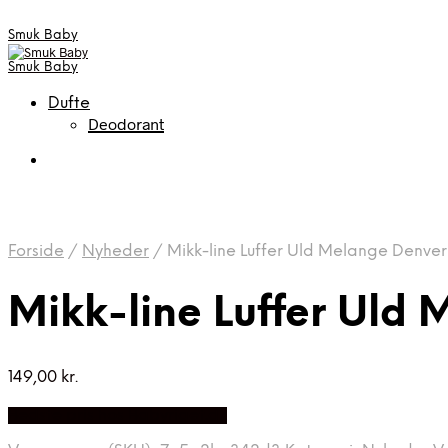
Smuk Baby
Smuk Baby
Dufte
Deodorant
Forside
/
Nyheder
/
Mikk-line Luffer Uld Melange Denver
Mikk-line Luffer Uld
149,00
kr.
Bedste pris hos Babyriget.dk