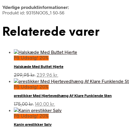
Yderlige produktinformationer:
Produkt id: 9315NOOS_1 50-56
Relaterede varer
På Udsalg! 20%
Halskæde Med Buttet Hjerte
Den
Den
299,95
kr.
239,96
kr.
oprindelige
aktuelle
pris
pris
På Udsalg! 20%
var:
er:
ørestikker Med Hjertevedhæng Af Klare Funklende Sten
299,95 kr..
239,96 kr..
Den
Den
175,00
kr.
140,00
kr.
oprindelige
aktuelle
pris
pris
På Udsalg! 20%
var:
er:
Kanin ørestikker Sølv
175,00 kr..
140,00 kr..