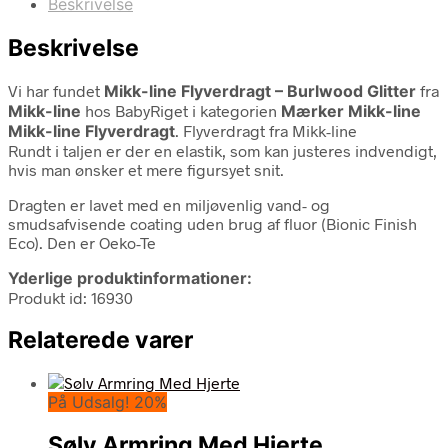
Beskrivelse
Beskrivelse
Vi har fundet
Mikk-line Flyverdragt – Burlwood Glitter
fra
Mikk-line
hos BabyRiget i kategorien
Mærker Mikk-line
Mikk-line Flyverdragt
. Flyverdragt fra Mikk-line
Rundt i taljen er der en elastik, som kan justeres indvendigt,
hvis man ønsker et mere figursyet snit.
Dragten er lavet med en miljøvenlig vand- og
smudsafvisende coating uden brug af fluor (Bionic Finish
Eco). Den er Oeko-Te
Yderlige produktinformationer:
Produkt id: 16930
Relaterede varer
På Udsalg! 20%
Sølv Armring Med Hjerte