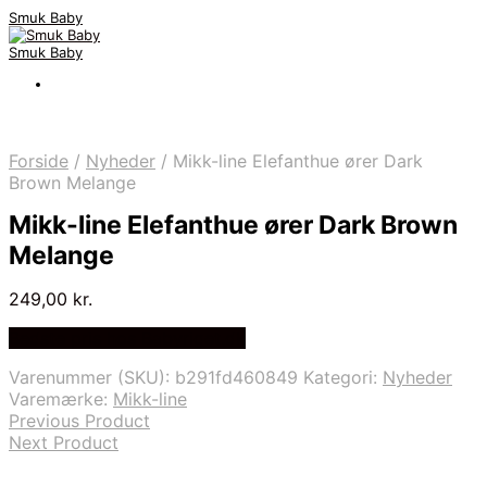
Smuk Baby
Smuk Baby
Forside
/
Nyheder
/
Mikk-line Elefanthue ører Dark
Brown Melange
Mikk-line Elefanthue ører Dark Brown
Melange
249,00
kr.
Bedste pris hos Babyriget.dk
Varenummer (SKU):
b291fd460849
Kategori:
Nyheder
Varemærke:
Mikk-line
Previous Product
Next Product