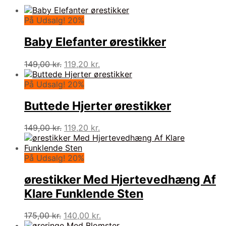
På Udsalg! 20%
Baby Elefanter ørestikker
Den
Den
149,00
kr.
119,20
kr.
oprindelige
aktuelle
pris
pris
På Udsalg! 20%
var:
er:
149,00 kr..
119,20 kr..
Buttede Hjerter ørestikker
Den
Den
149,00
kr.
119,20
kr.
oprindelige
aktuelle
pris
pris
var:
er:
På Udsalg! 20%
149,00 kr..
119,20 kr..
ørestikker Med Hjertevedhæng Af
Klare Funklende Sten
Den
Den
175,00
kr.
140,00
kr.
oprindelige
aktuelle