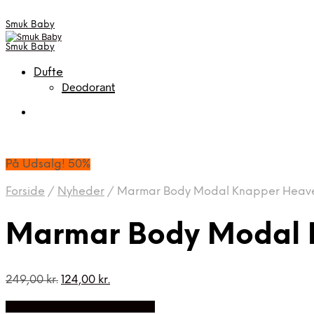
Smuk Baby
Smuk Baby
Dufte
Deodorant
På Udsalg! 50%
Forside
/
Nyheder
/
Marmar Body Modal Knapper Heave
Marmar Body Modal 
Den
Den
249,00
kr.
124,00
kr.
oprindelige
aktuelle
På Udsalg hos Babyriget.dk
pris
pris