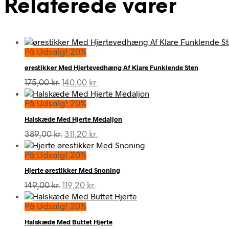
Relaterede varer
På Udsalg! 20%
ørestikker Med Hjertevedhæng Af Klare Funklende Sten
Den
Den
175,00
kr.
140,00
kr.
oprindelige
aktuelle
pris
pris
På Udsalg! 20%
var:
er:
Halskæde Med Hjerte Medaljon
175,00 kr..
140,00 kr..
Den
Den
389,00
kr.
311,20
kr.
oprindelige
aktuelle
pris
pris
På Udsalg! 20%
var:
er:
Hjerte ørestikker Med Snoning
389,00 kr..
311,20 kr..
Den
Den
149,00
kr.
119,20
kr.
oprindelige
aktuelle
pris
pris
På Udsalg! 20%
var:
er:
Halskæde Med Buttet Hjerte
149,00 kr..
119,20 kr..