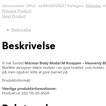
var:
er:
Varenummer (SKU):
ae58a0b55637
Kategori:
Nyheder
V
249,00 kr..
124,00 kr..
Previous Product
Next Product
Beskrivelse
Beskrivelse
Vi har fundet
Marmar Body Modal M Knapper – Heavenly B
MarMar designer lækre bodyer i en god kvalitet, som holder.
på, men også er lette at give barnet på.
Produktinformati
Yderlige produktinformationer:
Produkt id: 252-115-20-4559