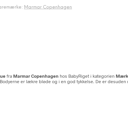
aremærke:
Marmar Copenhagen
lue
fra
Marmar Copenhagen
hos BabyRiget i kategorien
Mærk
 Bodyerne er lækre bløde og i en god tykkelse. De er desuden m