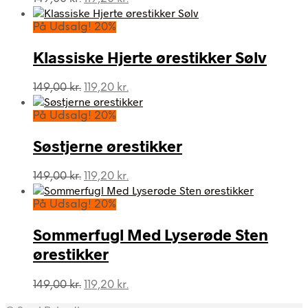
oprindelige
aktuelle
pris
pris
På Udsalg! 20%
var:
er:
149,00 kr..
119,20 kr..
Klassiske Hjerte ørestikker Sølv
Den
Den
149,00
kr.
119,20
kr.
oprindelige
aktuelle
pris
pris
På Udsalg! 20%
var:
er:
149,00 kr..
119,20 kr..
Søstjerne ørestikker
Den
Den
149,00
kr.
119,20
kr.
oprindelige
aktuelle
pris
pris
På Udsalg! 20%
var:
er:
149,00 kr..
119,20 kr..
Sommerfugl Med Lyserøde Sten
ørestikker
Den
Den
149,00
kr.
119,20
kr.
oprindelige
aktuelle