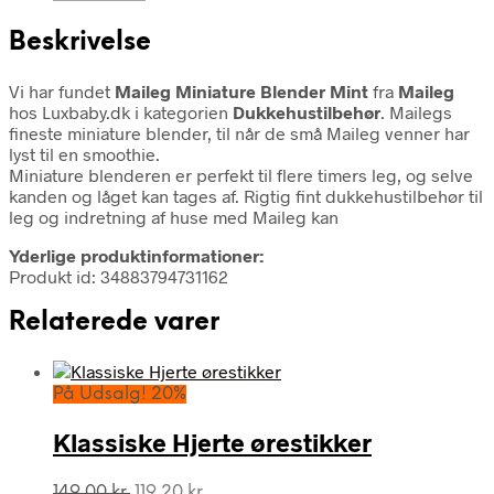
Beskrivelse
Vi har fundet
Maileg Miniature Blender Mint
fra
Maileg
hos Luxbaby.dk i kategorien
Dukkehustilbehør
. Mailegs
fineste miniature blender, til når de små Maileg venner har
lyst til en smoothie.
Miniature blenderen er perfekt til flere timers leg, og selve
kanden og låget kan tages af. Rigtig fint dukkehustilbehør til
leg og indretning af huse med Maileg kan
Yderlige produktinformationer:
Produkt id: 34883794731162
Relaterede varer
På Udsalg! 20%
Klassiske Hjerte ørestikker
Den
Den
149,00
kr.
119,20
kr.