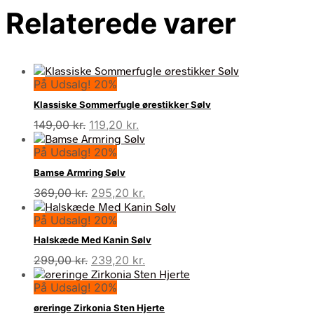
Relaterede varer
På Udsalg! 20%
Klassiske Sommerfugle ørestikker Sølv
Den
Den
149,00
kr.
119,20
kr.
oprindelige
aktuelle
På Udsalg! 20%
pris
pris
var:
er:
Bamse Armring Sølv
149,00 kr..
119,20 kr..
Den
Den
369,00
kr.
295,20
kr.
oprindelige
aktuelle
På Udsalg! 20%
pris
pris
var:
er:
Halskæde Med Kanin Sølv
369,00 kr..
295,20 kr..
Den
Den
299,00
kr.
239,20
kr.
oprindelige
aktuelle
På Udsalg! 20%
pris
pris
var:
er:
øreringe Zirkonia Sten Hjerte