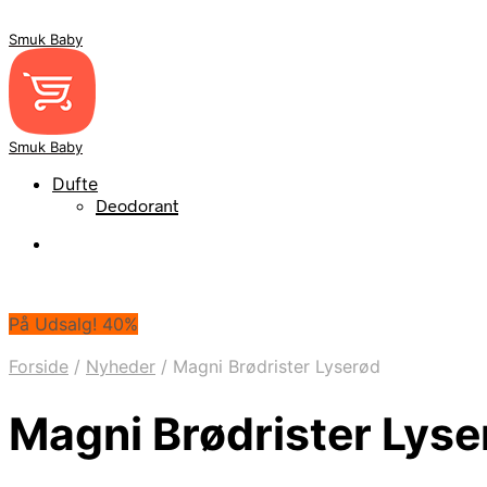
Smuk Baby
Smuk Baby
Dufte
Deodorant
På Udsalg! 40%
Forside
/
Nyheder
/
Magni Brødrister Lyserød
Magni Brødrister Lyse