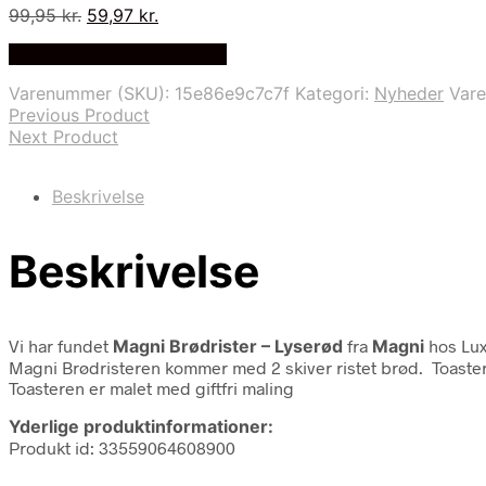
Den
Den
99,95
kr.
59,97
kr.
oprindelige
aktuelle
På Udsalg hos Luxbaby.dk
pris
pris
var:
er:
Varenummer (SKU):
15e86e9c7c7f
Kategori:
Nyheder
Var
99,95 kr..
59,97 kr..
Previous Product
Next Product
Beskrivelse
Beskrivelse
Vi har fundet
Magni Brødrister – Lyserød
fra
Magni
hos Lux
Magni Brødristeren kommer med 2 skiver ristet brød. Toasteren
Toasteren er malet med giftfri maling
Yderlige produktinformationer:
Produkt id: 33559064608900