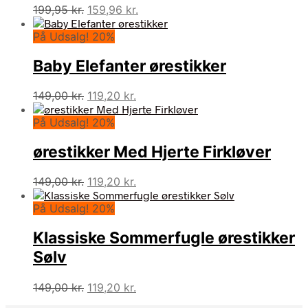
Den
Den
199,95
kr.
159,96
kr.
oprindelige
aktuelle
På Udsalg! 20%
pris
pris
var:
er:
Baby Elefanter ørestikker
199,95 kr..
159,96 kr..
Den
Den
149,00
kr.
119,20
kr.
oprindelige
aktuelle
På Udsalg! 20%
pris
pris
var:
er:
ørestikker Med Hjerte Firkløver
149,00 kr..
119,20 kr..
Den
Den
149,00
kr.
119,20
kr.
oprindelige
aktuelle
På Udsalg! 20%
pris
pris
var:
er:
Klassiske Sommerfugle ørestikker
149,00 kr..
119,20 kr..
Sølv
Den
Den
149,00
kr.
119,20
kr.
oprindelige
aktuelle