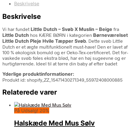
Beskrivelse
Beskrivelse
Vi har fundet
Little Dutch – Svøb X Muslin – Beige
fra
Little Dutch
hos KÆRE BØRN i kategorien
Børneværelset
Little Dutch Pleje Hvile Tæpper Svøb
. Dette svøb Little
Dutch er et ægte multifunktionelt must-have! Den er lavet af
100 % økologisk bomuld og er Oeko-Tex-certificeret. Det for-
vaskede svøb føles ekstra blød, har en høj sugeevne og er
hurtigtørrende. Ideel til at tørre din baby af efter badet
Yderlige produktinformationer:
Produkt id: shopify_ZZ_15471430271349_55972408000885
Relaterede varer
På Udsalg! 20%
Halskæde Med Mus Sølv