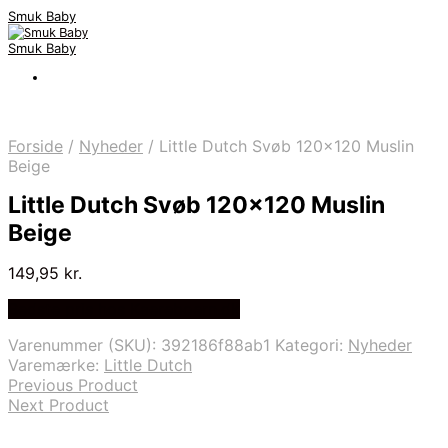
Smuk Baby
Smuk Baby
Forside
/
Nyheder
/
Little Dutch Svøb 120×120 Muslin
Beige
Little Dutch Svøb 120×120 Muslin
Beige
149,95
kr.
Bedste pris hos Kaereboern.dk
Varenummer (SKU):
392186f88ab1
Kategori:
Nyheder
Varemærke:
Little Dutch
Previous Product
Next Product