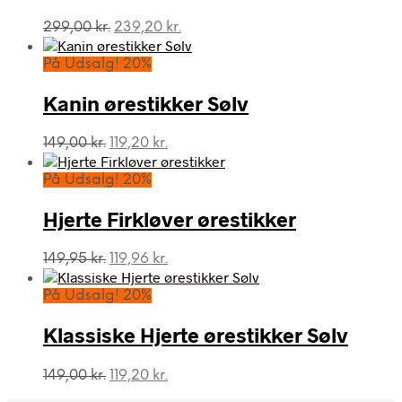
Den
Den
299,00
kr.
239,20
kr.
oprindelige
aktuelle
pris
pris
På Udsalg! 20%
var:
er:
299,00 kr..
239,20 kr..
Kanin ørestikker Sølv
Den
Den
149,00
kr.
119,20
kr.
oprindelige
aktuelle
pris
pris
På Udsalg! 20%
var:
er:
149,00 kr..
119,20 kr..
Hjerte Firkløver ørestikker
Den
Den
149,95
kr.
119,96
kr.
oprindelige
aktuelle
pris
pris
På Udsalg! 20%
var:
er:
149,95 kr..
119,96 kr..
Klassiske Hjerte ørestikker Sølv
Den
Den
149,00
kr.
119,20
kr.
oprindelige
aktuelle