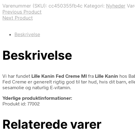
var:
er:
Varenummer (SKU):
cc450355fb4c
Kategori:
Nyheder
Va
75,00 kr..
60,00 kr..
Previous Product
Next Product
Beskrivelse
Beskrivelse
Vi har fundet
Lille Kanin Fed Creme Ml
fra
Lille Kanin
hos Bab
Fed Creme er generelt rigtig god til tør hud, hvis dit barn, ell
sesamolie og naturlig E-vitamin.
Yderlige produktinformationer:
Produkt id: 77002
Relaterede varer