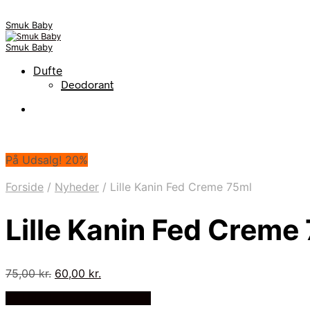
Smuk Baby
Smuk Baby
Dufte
Deodorant
På Udsalg! 20%
Forside
/
Nyheder
/
Lille Kanin Fed Creme 75ml
Lille Kanin Fed Creme
Den
Den
75,00
kr.
60,00
kr.
oprindelige
aktuelle
På Udsalg hos Babyriget.dk
pris
pris