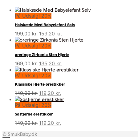
På Udsalg! 20%
Halskæde Med Babyelefant Sølv
Den
Den
199,00
kr.
159,20
kr.
oprindelige
aktuelle
På Udsalg! 20%
pris
pris
var:
er:
øreringe Zirkonia Sten Hjerte
199,00 kr..
159,20 kr..
Den
Den
169,00
kr.
135,20
kr.
oprindelige
aktuelle
På Udsalg! 20%
pris
pris
var:
er:
Klassiske Hjerte ørestikker
169,00 kr..
135,20 kr..
Den
Den
149,00
kr.
119,20
kr.
oprindelige
aktuelle
På Udsalg! 20%
pris
pris
var:
er:
Søstjerne ørestikker
149,00 kr..
119,20 kr..
Den
Den
149,00
kr.
119,20
kr.
oprindelige
aktuelle
© SmukBaby.dk
pris
pris