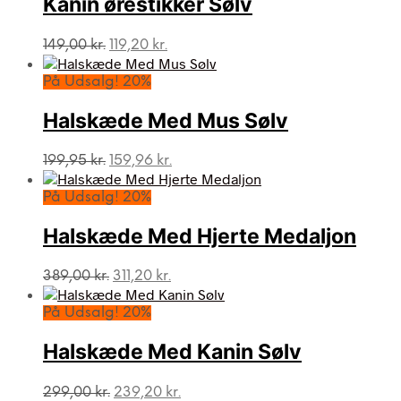
Kanin ørestikker Sølv
Den
Den
149,00
kr.
119,20
kr.
oprindelige
aktuelle
pris
pris
På Udsalg! 20%
var:
er:
149,00 kr..
119,20 kr..
Halskæde Med Mus Sølv
Den
Den
199,95
kr.
159,96
kr.
oprindelige
aktuelle
pris
pris
På Udsalg! 20%
var:
er:
199,95 kr..
159,96 kr..
Halskæde Med Hjerte Medaljon
Den
Den
389,00
kr.
311,20
kr.
oprindelige
aktuelle
pris
pris
På Udsalg! 20%
var:
er:
389,00 kr..
311,20 kr..
Halskæde Med Kanin Sølv
Den
Den
299,00
kr.
239,20
kr.