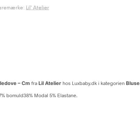
aremærke:
Lil' Atelier
rtledove – Cm
fra
Lil Atelier
hos Luxbaby.dk i kategorien
Bluse
f:57% bomuld38% Modal 5% Elastane.