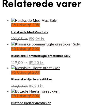
Relaterede varer
På Udsalg! 20%
Halskæde Med Mus Sølv
Den
Den
199,95
kr.
159,96
kr.
oprindelige
aktuelle
pris
pris
På Udsalg! 20%
var:
er:
Klassiske Sommerfugle ørestikker Sølv
199,95 kr..
159,96 kr..
Den
Den
149,00
kr.
119,20
kr.
oprindelige
aktuelle
pris
pris
På Udsalg! 20%
var:
er:
Klassiske Hjerte ørestikker
149,00 kr..
119,20 kr..
Den
Den
149,00
kr.
119,20
kr.
oprindelige
aktuelle
pris
pris
På Udsalg! 20%
var:
er:
Buttede Hjerter ørestikker
149,00 kr..
119,20 kr..