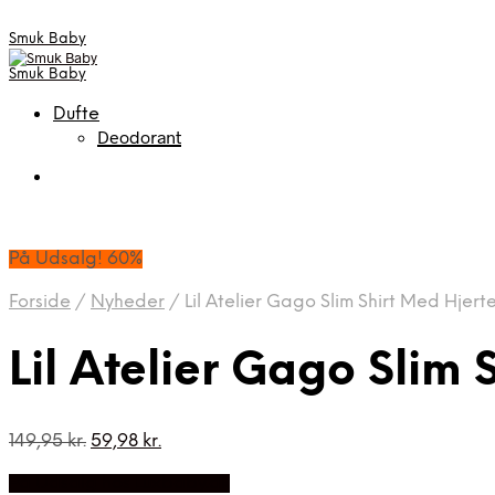
Smuk Baby
Smuk Baby
Dufte
Deodorant
På Udsalg! 60%
Forside
/
Nyheder
/
Lil Atelier Gago Slim Shirt Med Hjert
Lil Atelier Gago Slim
Den
Den
149,95
kr.
59,98
kr.
oprindelige
aktuelle
På Udsalg hos Luxbaby.dk
pris
pris