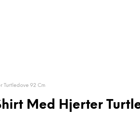
er Turtledove 92 Cm
 Shirt Med Hjerter Tur