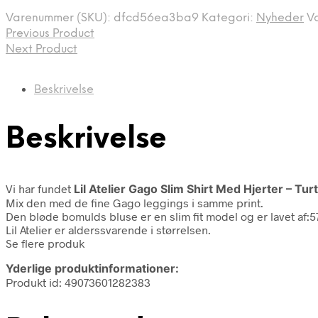
var:
er:
Varenummer (SKU):
dfcd56ea3ba9
Kategori:
Nyheder
V
149,95 kr..
59,98 kr..
Previous Product
Next Product
Beskrivelse
Beskrivelse
Vi har fundet
Lil Atelier Gago Slim Shirt Med Hjerter – Tu
Mix den med de fine Gago leggings i samme print.
Den bløde bomulds bluse er en slim fit model og er lavet a
Lil Atelier er alderssvarende i størrelsen.
Se flere produk
Yderlige produktinformationer:
Produkt id: 49073601282383