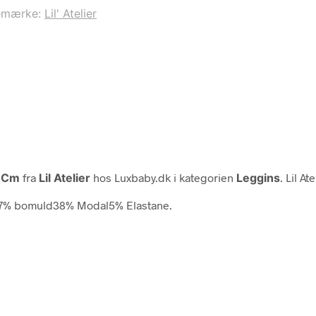
emærke:
Lil' Atelier
– Cm
fra
Lil Atelier
hos Luxbaby.dk i kategorien
Leggins
. Lil A
f:57% bomuld38% Modal5% Elastane.