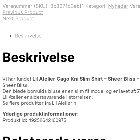
var:
er:
Varenummer (SKU):
8c8371b3ebf1
Kategori:
Nyheder
Var
159,95 kr..
63,98 kr..
Previous Product
Next Product
Beskrivelse
Beskrivelse
Vi har fundet
Lil Atelier Gago Kni Slim Shirt – Sheer Bliss 
Sheer Bliss.
Den bløde bomulds bluse er en slim fit model og er lavet a
Lil Atelier er alderssvarende i størrelsen.
Se flere produkter fra Lil Atelier h
Yderlige produktinformationer:
Produkt id: 49252642160975