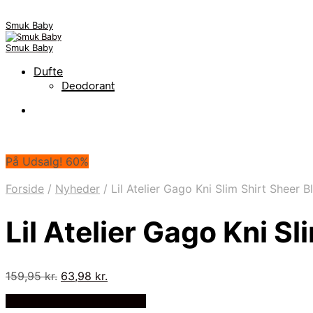
Smuk Baby
Smuk Baby
Dufte
Deodorant
På Udsalg! 60%
Forside
/
Nyheder
/
Lil Atelier Gago Kni Slim Shirt Sheer 
Lil Atelier Gago Kni S
Den
Den
159,95
kr.
63,98
kr.
oprindelige
aktuelle
På Udsalg hos Luxbaby.dk
pris
pris