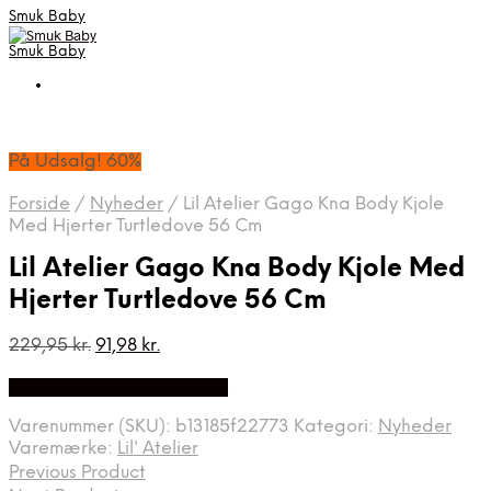
Smuk Baby
Smuk Baby
På Udsalg! 60%
Forside
/
Nyheder
/
Lil Atelier Gago Kna Body Kjole
Med Hjerter Turtledove 56 Cm
Lil Atelier Gago Kna Body Kjole Med
Hjerter Turtledove 56 Cm
Den
Den
229,95
kr.
91,98
kr.
oprindelige
aktuelle
På Udsalg hos Luxbaby.dk
pris
pris
var:
er:
Varenummer (SKU):
b13185f22773
Kategori:
Nyheder
229,95 kr..
91,98 kr..
Varemærke:
Lil' Atelier
Previous Product