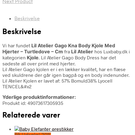
Next Product
Beskrivelse
Beskrivelse
Vi har fundet
Lil Atelier Gago Kna Body Kjole Med
Hjerter – Turtledove – Cm
fra
Lil Atelier
hos Luxbaby.dk i
kategorien
Kjole
. Lil Atelier Gago Body Dress har det
sødeste all over print med hjerter.
Lil Atelier Gago kjolen er i en lækker kvalitet, har en flæse
ved skuldrene der går igen bagpå og en body indenunder.
Lil Atelier Kjolen er lavet af: 57% Bomuld38% Lyocell
TENCEL&#x2
Yderlige produktinformationer:
Produkt id: 49073617305935
Relaterede varer