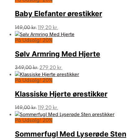
På Udsalg! 20%
Baby Elefanter ørestikker
Den
Den
149,00
kr.
119,20
kr.
oprindelige
aktuelle
pris
pris
På Udsalg! 20%
var:
er:
149,00 kr..
119,20 kr..
Sølv Armring Med Hjerte
Den
Den
349,00
kr.
279,20
kr.
oprindelige
aktuelle
pris
pris
På Udsalg! 20%
var:
er:
349,00 kr..
279,20 kr..
Klassiske Hjerte ørestikker
Den
Den
149,00
kr.
119,20
kr.
oprindelige
aktuelle
pris
pris
På Udsalg! 20%
var:
er:
149,00 kr..
119,20 kr..
Sommerfugl Med Lyserøde Sten