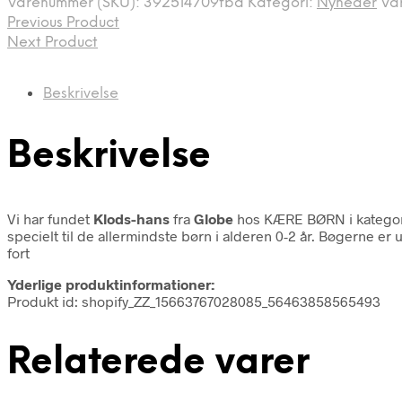
Varenummer (SKU):
392514709fba
Kategori:
Nyheder
Va
Previous Product
Next Product
Beskrivelse
Beskrivelse
Vi har fundet
Klods-hans
fra
Globe
hos KÆRE BØRN i katego
specielt til de allermindste børn i alderen 0-2 år. Bøgerne 
fort
Yderlige produktinformationer:
Produkt id: shopify_ZZ_15663767028085_56463858565493
Relaterede varer