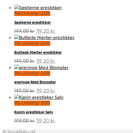
På Udsalg! 20%
Søstjerne ørestikker
Den
Den
149,00
kr.
119,20
kr.
oprindelige
aktuelle
pris
pris
På Udsalg! 20%
var:
er:
Buttede Hjerter ørestikker
149,00 kr..
119,20 kr..
Den
Den
149,00
kr.
119,20
kr.
oprindelige
aktuelle
pris
pris
På Udsalg! 20%
var:
er:
øreringe Med Blomster
149,00 kr..
119,20 kr..
Den
Den
149,00
kr.
119,20
kr.
oprindelige
aktuelle
pris
pris
På Udsalg! 20%
var:
er:
Kanin ørestikker Sølv
149,00 kr..
119,20 kr..
Den
Den
149,00
kr.
119,20
kr.
oprindelige
aktuelle
© SmukBaby.dk
pris
pris