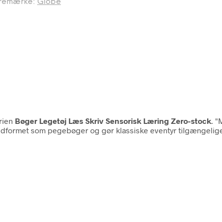
remærke:
Globe
rien
Bøger Legetøj Læs Skriv Sensorisk Læring Zero-stock
. "
er udformet som pegebøger og gør klassiske eventyr tilgængeli