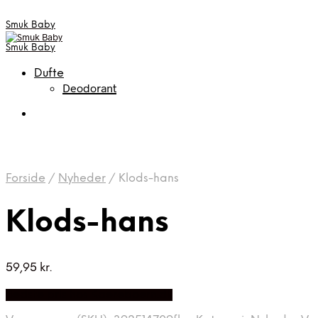
Smuk Baby
Smuk Baby
Dufte
Deodorant
Forside
/
Nyheder
/
Klods-hans
Klods-hans
59,95
kr.
Bedste pris hos Kaereboern.dk