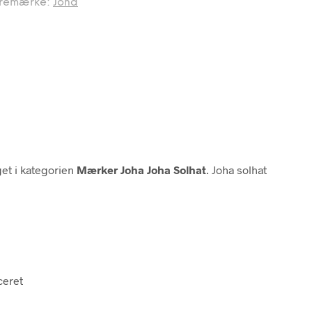
remærke:
Joha
et i kategorien
Mærker Joha Joha Solhat
. Joha solhat
ceret