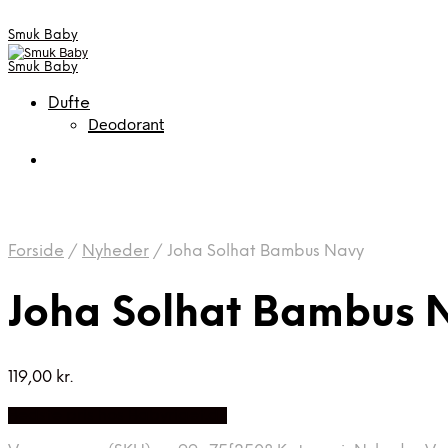
Smuk Baby
Smuk Baby
Dufte
Deodorant
Forside
/
Nyheder
/
Joha Solhat Bambus Navy
Joha Solhat Bambus 
119,00
kr.
Bedste pris hos Babyriget.dk