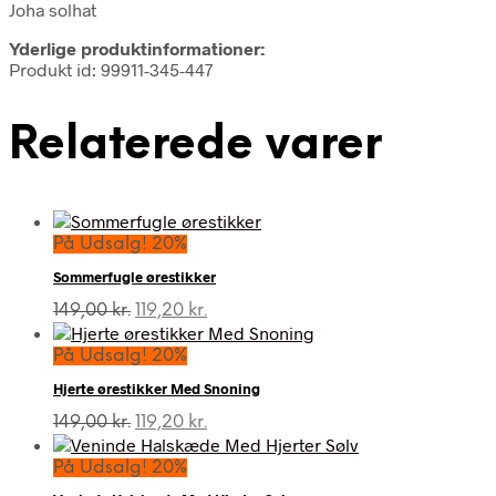
Joha solhat
Yderlige produktinformationer:
Produkt id: 99911-345-447
Relaterede varer
På Udsalg! 20%
Sommerfugle ørestikker
Den
Den
149,00
kr.
119,20
kr.
oprindelige
aktuelle
pris
pris
På Udsalg! 20%
var:
er:
Hjerte ørestikker Med Snoning
149,00 kr..
119,20 kr..
Den
Den
149,00
kr.
119,20
kr.
oprindelige
aktuelle
pris
pris
På Udsalg! 20%
var:
er: