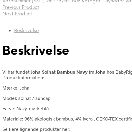
Varenummer (SKU):
cc99a75f2508
Kategori:
Nyheder
Va
Previous Product
Next Product
Beskrivelse
Beskrivelse
Vi har fundet
Joha Solhat Bambus Navy
fra
Joha
hos BabyRig
Produktinformation:
Mærke: Joha
Model: solhat / suncap
Farve: Navy, mørkeblå
Materiale: 96% økologisk bambus, 4% lycra , OEKO-TEX certifi
Se flere lignende produkter her: