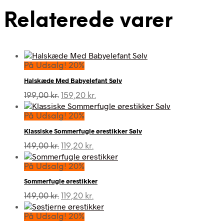
Relaterede varer
På Udsalg! 20%
Halskæde Med Babyelefant Sølv
Den
Den
199,00
kr.
159,20
kr.
oprindelige
aktuelle
pris
pris
På Udsalg! 20%
var:
er:
Klassiske Sommerfugle ørestikker Sølv
199,00 kr..
159,20 kr..
Den
Den
149,00
kr.
119,20
kr.
oprindelige
aktuelle
pris
pris
På Udsalg! 20%
var:
er:
Sommerfugle ørestikker
149,00 kr..
119,20 kr..
Den
Den
149,00
kr.
119,20
kr.
oprindelige
aktuelle
pris
pris
På Udsalg! 20%