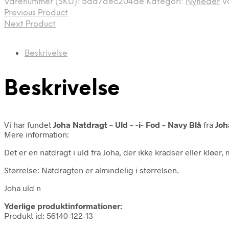
Varenummer (SKU):
5aa7dec204ae
Kategori:
Nyheder
V
Previous Product
Next Product
Beskrivelse
Beskrivelse
Vi har fundet
Joha Natdragt – Uld – -i- Fod – Navy Blå
fra
Joh
Mere information:
Det er en natdragt i uld fra Joha, der ikke kradser eller kløe
Størrelse: Natdragten er almindelig i størrelsen.
Joha uld n
Yderlige produktinformationer:
Produkt id: 56140-122-13