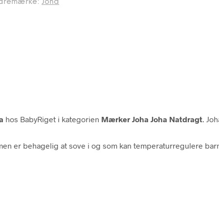
aremærke:
Joha
a
hos BabyRiget i kategorien
Mærker Joha Joha Natdragt
. Jo
r, men er behagelig at sove i og som kan temperaturregulere bar