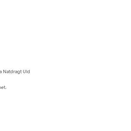
ha Natdragt Uld
net.