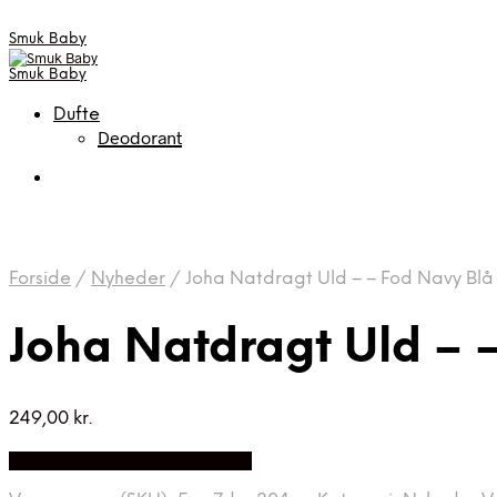
Smuk Baby
Smuk Baby
Dufte
Deodorant
Forside
/
Nyheder
/
Joha Natdragt Uld – – Fod Navy Blå
Joha Natdragt Uld – 
249,00
kr.
Bedste pris hos Babyriget.dk