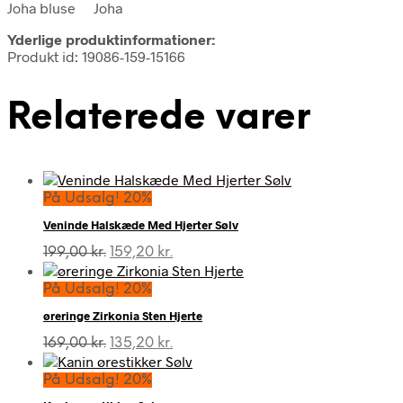
Joha bluse Joha
Yderlige produktinformationer:
Produkt id: 19086-159-15166
Relaterede varer
På Udsalg! 20%
Veninde Halskæde Med Hjerter Sølv
Den
Den
199,00
kr.
159,20
kr.
oprindelige
aktuelle
pris
pris
På Udsalg! 20%
var:
er:
øreringe Zirkonia Sten Hjerte
199,00 kr..
159,20 kr..
Den
Den
169,00
kr.
135,20
kr.
oprindelige
aktuelle
pris
pris
På Udsalg! 20%
var:
er: