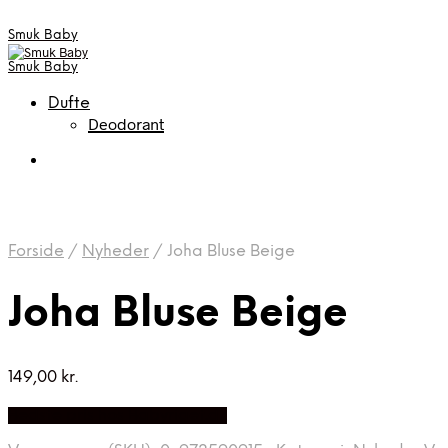
Smuk Baby
Smuk Baby
Dufte
Deodorant
Forside
/
Nyheder
/
Joha Bluse Beige
Joha Bluse Beige
149,00
kr.
Bedste pris hos Babyriget.dk