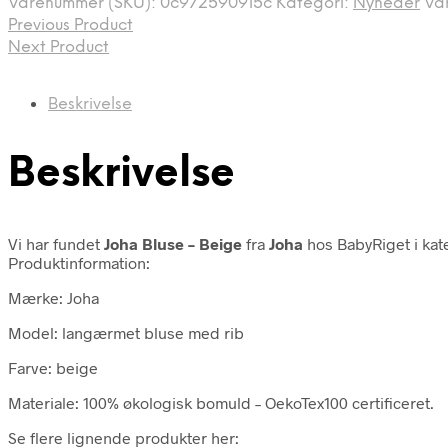
Varenummer (SKU):
0c972590915c
Kategori:
Nyheder
Va
Previous Product
Next Product
Beskrivelse
Beskrivelse
Vi har fundet
Joha Bluse – Beige
fra
Joha
hos BabyRiget i ka
Produktinformation:
Mærke: Joha
Model: langærmet bluse med rib
Farve: beige
Materiale: 100% økologisk bomuld – OekoTex100 certificeret.
Se flere lignende produkter her: