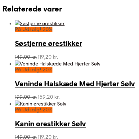
Relaterede varer
På Udsalg! 20%
Søstjerne ørestikker
Den
Den
149,00
kr.
119,20
kr.
oprindelige
aktuelle
pris
pris
På Udsalg! 20%
var:
er:
149,00 kr..
119,20 kr..
Veninde Halskæde Med Hjerter Sølv
Den
Den
199,00
kr.
159,20
kr.
oprindelige
aktuelle
pris
pris
På Udsalg! 20%
var:
er:
199,00 kr..
159,20 kr..
Kanin ørestikker Sølv
Den
Den
149,00
kr.
119,20
kr.