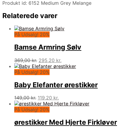
Produkt id: 6152 Medium Grey Melange
Relaterede varer
På Udsalg! 20%
Bamse Armring Sølv
Den
Den
369,00
kr.
295,20
kr.
oprindelige
aktuelle
pris
pris
På Udsalg! 20%
var:
er:
369,00 kr..
295,20 kr..
Baby Elefanter ørestikker
Den
Den
149,00
kr.
119,20
kr.
oprindelige
aktuelle
pris
pris
På Udsalg! 20%
var:
er:
149,00 kr..
119,20 kr..
ørestikker Med Hjerte Firkløver