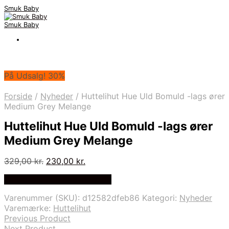
Smuk Baby
Smuk Baby
På Udsalg! 30%
Forside
/
Nyheder
/
Huttelihut Hue Uld Bomuld -lags ører
Medium Grey Melange
Huttelihut Hue Uld Bomuld -lags ører
Medium Grey Melange
Den
Den
329,00
kr.
230,00
kr.
oprindelige
aktuelle
På Udsalg hos Babyriget.dk
pris
pris
var:
er:
Varenummer (SKU):
d12582dfeb86
Kategori:
Nyheder
329,00 kr..
230,00 kr..
Varemærke:
Huttelihut
Previous Product
Next Product