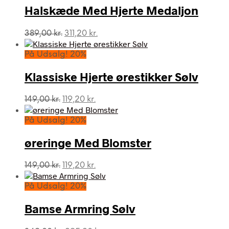
Halskæde Med Hjerte Medaljon
Den
Den
389,00
kr.
311,20
kr.
oprindelige
aktuelle
pris
pris
På Udsalg! 20%
var:
er:
389,00 kr..
311,20 kr..
Klassiske Hjerte ørestikker Sølv
Den
Den
149,00
kr.
119,20
kr.
oprindelige
aktuelle
pris
pris
På Udsalg! 20%
var:
er:
149,00 kr..
119,20 kr..
øreringe Med Blomster
Den
Den
149,00
kr.
119,20
kr.
oprindelige
aktuelle
pris
pris
På Udsalg! 20%
var:
er:
149,00 kr..
119,20 kr..
Bamse Armring Sølv