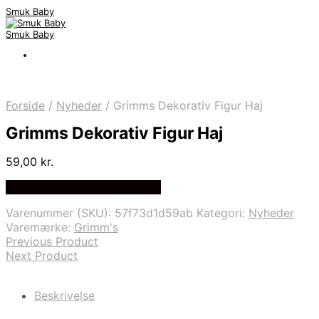
Smuk Baby
Smuk Baby
Forside
/
Nyheder
/
Grimms Dekorativ Figur Haj
Grimms Dekorativ Figur Haj
59,00
kr.
Bedste pris hos Babyriget.dk
Varenummer (SKU):
57f73d1d59ab
Kategori:
Nyheder
Varemærke:
Grimm's
Previous Product
Next Product
Beskrivelse