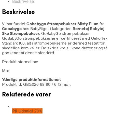
Beskrivelse
Beskrivelse
Vi har fundet
Gobabygo Strømpebukser Misty Plum
fra
Gobabygo
hos BabyRiget i kategorien
Børnetøj Babytøj
Sko Strømpebukser
. GoBabyGo strømpebukser
GoBabyGo strømpebukserne er certificeret med Oeko-Tex
Standard100, alt i strømpebukserne er dermed testet for
skadelige kemikalier. De skridsikre silikone dutter er også
godkendt af denne standard.
Produktinformation:
Mæ
Yderlige produktinformationer:
Produkt id: GBG226-68-80 / 6-12 mdr.
Relaterede varer
På Udsalg! 20%