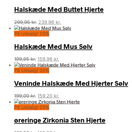
Halskæde Med Buttet Hjerte
Den
Den
299,95
kr.
239,96
kr.
oprindelige
aktuelle
På Udsalg! 20%
pris
pris
var:
er:
Halskæde Med Mus Sølv
299,95 kr..
239,96 kr..
Den
Den
199,95
kr.
159,96
kr.
oprindelige
aktuelle
På Udsalg! 20%
pris
pris
var:
er:
Veninde Halskæde Med Hjerter Sølv
199,95 kr..
159,96 kr..
Den
Den
199,00
kr.
159,20
kr.
oprindelige
aktuelle
På Udsalg! 20%
pris
pris
var:
er:
øreringe Zirkonia Sten Hjerte
199,00 kr..
159,20 kr..