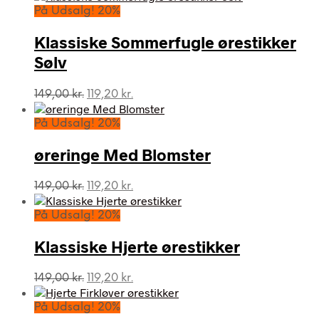
På Udsalg! 20%
Klassiske Sommerfugle ørestikker
Sølv
Den
Den
149,00
kr.
119,20
kr.
oprindelige
aktuelle
pris
pris
På Udsalg! 20%
var:
er:
149,00 kr..
119,20 kr..
øreringe Med Blomster
Den
Den
149,00
kr.
119,20
kr.
oprindelige
aktuelle
pris
pris
På Udsalg! 20%
var:
er:
149,00 kr..
119,20 kr..
Klassiske Hjerte ørestikker
Den
Den
149,00
kr.
119,20
kr.
oprindelige
aktuelle
pris
pris
På Udsalg! 20%
var:
er: