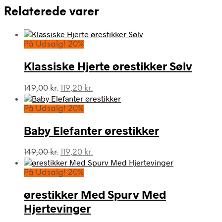
Relaterede varer
På Udsalg! 20%
Klassiske Hjerte ørestikker Sølv
Den
Den
149,00
kr.
119,20
kr.
oprindelige
aktuelle
pris
pris
På Udsalg! 20%
var:
er:
149,00 kr..
119,20 kr..
Baby Elefanter ørestikker
Den
Den
149,00
kr.
119,20
kr.
oprindelige
aktuelle
pris
pris
På Udsalg! 20%
var:
er:
149,00 kr..
119,20 kr..
ørestikker Med Spurv Med
Hjertevinger