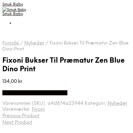
Smuk Baby
Smuk Baby
Forside
/
Nyheder
/
Fixoni Bukser Til Præmatur Zen Blue
Dino Print
Fixoni Bukser Til Præmatur Zen Blue
Dino Print
134,00
kr.
Bedste pris hos Babyriget.dk
Varenummer (SKU):
a4d874a23944
Kategori:
Nyheder
Varemærke:
Fixoni
Previous Product
Next Product