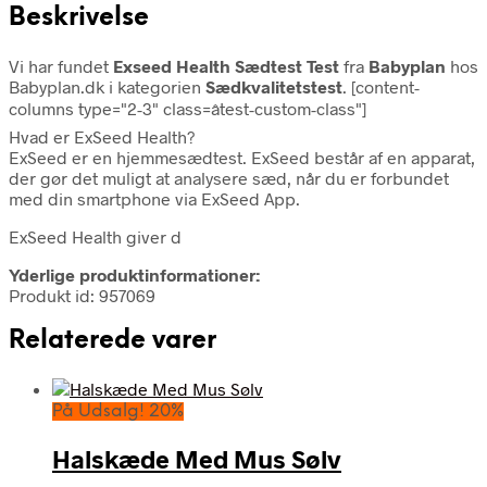
Beskrivelse
Vi har fundet
Exseed Health Sædtest Test
fra
Babyplan
hos
Babyplan.dk i kategorien
Sædkvalitetstest
. [content-
columns type="2-3" class=âtest-custom-class"]
Hvad er ExSeed Health?
ExSeed er en hjemmesædtest. ExSeed består af en apparat,
der gør det muligt at analysere sæd, når du er forbundet
med din smartphone via ExSeed App.
ExSeed Health giver d
Yderlige produktinformationer:
Produkt id: 957069
Relaterede varer
På Udsalg! 20%
Halskæde Med Mus Sølv