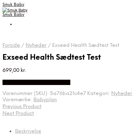
Smuk Baby
Smuk Baby
Forside
/
Nyheder
/
Exseed Health Sædtest Test
Exseed Health Sædtest Test
699,00
kr.
Bedste pris hos Babyplan.dk
Varenummer (SKU):
5a76ba21c4e7
Kategori:
Nyheder
Varemærke:
Babyplan
Previous Product
Next Product
Beskrivelse