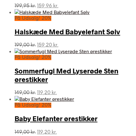
Den
Den
199,95
kr.
159,96
kr.
oprindelige
aktuelle
pris
pris
På Udsalg! 20%
var:
er:
199,95 kr..
159,96 kr..
Halskæde Med Babyelefant Sølv
Den
Den
199,00
kr.
159,20
kr.
oprindelige
aktuelle
pris
pris
På Udsalg! 20%
var:
er:
199,00 kr..
159,20 kr..
Sommerfugl Med Lyserøde Sten
ørestikker
Den
Den
149,00
kr.
119,20
kr.
oprindelige
aktuelle
pris
pris
På Udsalg! 20%
var:
er:
149,00 kr..
119,20 kr..
Baby Elefanter ørestikker
Den
Den
149,00
kr.
119,20
kr.