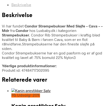
Beskrivelse
Beskrivelse
Vi har fundet
Condor Strømpebukser Med Sløjfe – Cava – –
Mdr
fra
Condor
hos Luxbaby.dk i kategorien
Strømpebukser
. Condor Rib Strømpebukser i kraftig blød
kvalitet til Baby & Børn i farven Cava, som er en flot
råhvidfarve.Strømpebukserne har den fineste sløjfe på
siden.
Condor Strømpebukserne har en god pasform og er af god
kvalitet og lavet af: 75% bomuld 22% Nylon3
Yderlige produktinformationer:
Produkt id: 47484717302095
Relaterede varer
På Udsalg! 20%
Kanin ørestikker Sølv