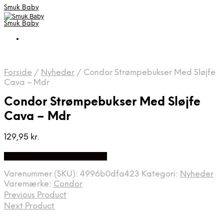
Smuk Baby
Smuk Baby
Forside
/
Nyheder
/
Condor Strømpebukser Med Sløjfe
Cava – Mdr
Condor Strømpebukser Med Sløjfe
Cava – Mdr
129,95
kr.
Bedste pris hos Luxbaby.dk
Varenummer (SKU):
4996b0dfa423
Kategori:
Nyheder
Varemærke:
Condor
Previous Product
Next Product