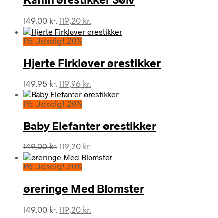
Den
Den
149,00
kr.
119,20
kr.
oprindelige
aktuelle
pris
pris
På Udsalg! 20%
var:
er:
149,00 kr..
119,20 kr..
Hjerte Firkløver ørestikker
Den
Den
149,95
kr.
119,96
kr.
oprindelige
aktuelle
pris
pris
På Udsalg! 20%
var:
er:
149,95 kr..
119,96 kr..
Baby Elefanter ørestikker
Den
Den
149,00
kr.
119,20
kr.
oprindelige
aktuelle
pris
pris
På Udsalg! 20%
var:
er:
149,00 kr..
119,20 kr..
øreringe Med Blomster
Den
Den
149,00
kr.
119,20
kr.