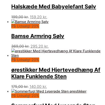
Halskæde Med Babyelefant Sølv
Den
Den
199,00
kr.
159,20
kr.
oprindelige
aktuelle
På Udsalg! 20%
pris
pris
var:
er:
Bamse Armring Sølv
199,00 kr..
159,20 kr..
Den
Den
369,00
kr.
295,20
kr.
oprindelige
aktuelle
pris
pris
På Udsalg! 20%
var:
er:
369,00 kr..
295,20 kr..
ørestikker Med Hjertevedhæng Af
Klare Funklende Sten
Den
Den
175,00
kr.
140,00
kr.
oprindelige
aktuelle
På Udsalg! 20%
pris
pris
var:
er: