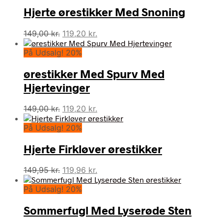
Hjerte ørestikker Med Snoning
Den
Den
149,00
kr.
119,20
kr.
oprindelige
aktuelle
På Udsalg! 20%
pris
pris
var:
er:
ørestikker Med Spurv Med
149,00 kr..
119,20 kr..
Hjertevinger
Den
Den
149,00
kr.
119,20
kr.
oprindelige
aktuelle
På Udsalg! 20%
pris
pris
var:
er:
Hjerte Firkløver ørestikker
149,00 kr..
119,20 kr..
Den
Den
149,95
kr.
119,96
kr.
oprindelige
aktuelle
På Udsalg! 20%
pris
pris
var:
er:
Sommerfugl Med Lyserøde Sten
149,95 kr..
119,96 kr..