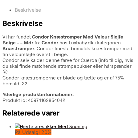
Beskrivelse
Beskrivelse
Vi har fundet
Condor Knæstrømper Med Velour Sløjfe
Beige – – Mdr
fra
Condor
hos Luxbaby.dk i kategorien
Knæstrømper
. Condor fineste bomulds knæstrømper med
fin veloursløjfe øverst i beige.
Condor selv kalder denne farve for Cuerda (info til dig, hvis
du skal finde matchende strømpebukser eller hårspænder
🙂
Condor knæstrømperne er bløde og tætte og er af 75%
bomuld, 22
Yderlige produktinformationer:
Produkt id: 40974162854042
Relaterede varer
På Udsalg! 20%