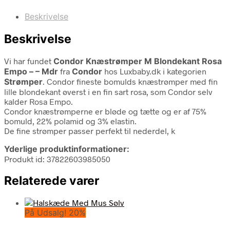
Beskrivelse
Beskrivelse
Vi har fundet
Condor Knæstrømper M Blondekant Rosa
Empo – – Mdr
fra
Condor
hos Luxbaby.dk i kategorien
Strømper
. Condor fineste bomulds knæstrømper med fin
lille blondekant øverst i en fin sart rosa, som Condor selv
kalder Rosa Empo.
Condor knæstrømperne er bløde og tætte og er af 75%
bomuld, 22% polamid og 3% elastin.
De fine strømper passer perfekt til nederdel, k
Yderlige produktinformationer:
Produkt id: 37822603985050
Relaterede varer
På Udsalg! 20%