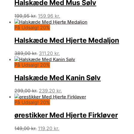
Halskæde Med Mus Sølv
Den
Den
199,95
kr.
159,96
kr.
oprindelige
aktuelle
På Udsalg! 20%
pris
pris
var:
er:
Halskæde Med Hjerte Medaljon
199,95 kr..
159,96 kr..
Den
Den
389,00
kr.
311,20
kr.
oprindelige
aktuelle
På Udsalg! 20%
pris
pris
var:
er:
Halskæde Med Kanin Sølv
389,00 kr..
311,20 kr..
Den
Den
299,00
kr.
239,20
kr.
oprindelige
aktuelle
På Udsalg! 20%
pris
pris
var:
er:
ørestikker Med Hjerte Firkløver
299,00 kr..
239,20 kr..
Den
Den
149,00
kr.
119,20
kr.
oprindelige
aktuelle