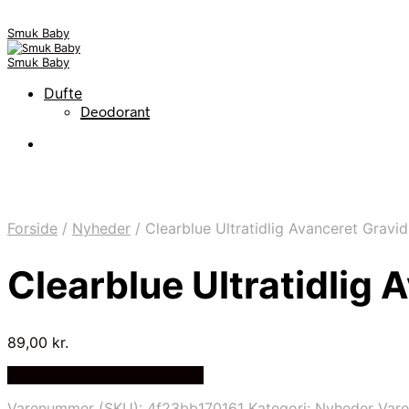
Smuk Baby
Smuk Baby
Dufte
Deodorant
Forside
/
Nyheder
/
Clearblue Ultratidlig Avanceret Gravid
Clearblue Ultratidlig 
89,00
kr.
Bedste pris hos Babyplan.dk
Varenummer (SKU):
4f23bb170161
Kategori:
Nyheder
Var