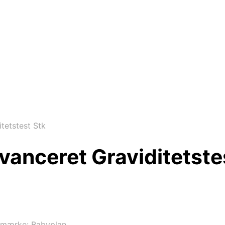
itetstest Stk
Avanceret Graviditetste
emærke:
Babyplan