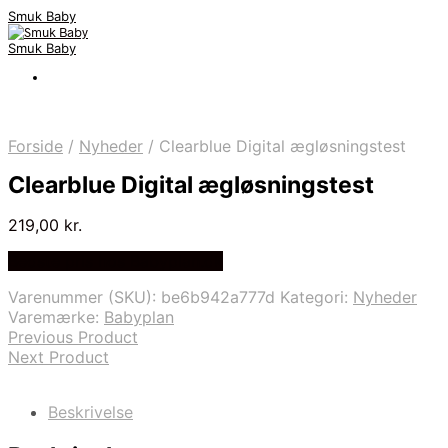
Smuk Baby
Smuk Baby
Forside
/
Nyheder
/
Clearblue Digital ægløsningstest
Clearblue Digital ægløsningstest
219,00
kr.
Bedste pris hos Babyplan.dk
Varenummer (SKU):
be6b942a777d
Kategori:
Nyheder
Varemærke:
Babyplan
Previous Product
Next Product
Beskrivelse