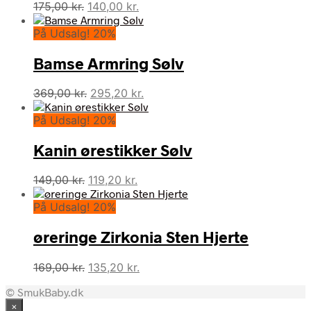
Den
Den
175,00
kr.
140,00
kr.
oprindelige
aktuelle
På Udsalg! 20%
pris
pris
var:
er:
Bamse Armring Sølv
175,00 kr..
140,00 kr..
Den
Den
369,00
kr.
295,20
kr.
oprindelige
aktuelle
På Udsalg! 20%
pris
pris
var:
er:
Kanin ørestikker Sølv
369,00 kr..
295,20 kr..
Den
Den
149,00
kr.
119,20
kr.
oprindelige
aktuelle
På Udsalg! 20%
pris
pris
var:
er:
øreringe Zirkonia Sten Hjerte
149,00 kr..
119,20 kr..
Den
Den
169,00
kr.
135,20
kr.
oprindelige
aktuelle
© SmukBaby.dk
pris
pris
×
var:
er: