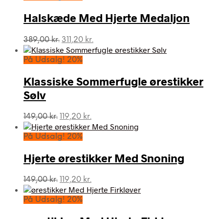
Halskæde Med Hjerte Medaljon
Den
Den
389,00
kr.
311,20
kr.
oprindelige
aktuelle
pris
pris
På Udsalg! 20%
var:
er:
389,00 kr..
311,20 kr..
Klassiske Sommerfugle ørestikker
Sølv
Den
Den
149,00
kr.
119,20
kr.
oprindelige
aktuelle
pris
pris
På Udsalg! 20%
var:
er:
149,00 kr..
119,20 kr..
Hjerte ørestikker Med Snoning
Den
Den
149,00
kr.
119,20
kr.
oprindelige
aktuelle
pris
pris
På Udsalg! 20%
var:
er:
149,00 kr..
119,20 kr..