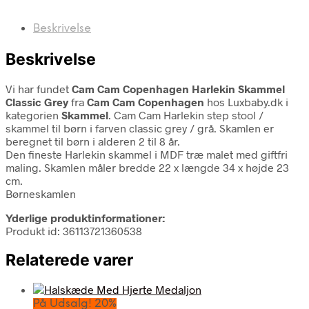
Beskrivelse
Beskrivelse
Vi har fundet
Cam Cam Copenhagen Harlekin Skammel
Classic Grey
fra
Cam Cam Copenhagen
hos Luxbaby.dk i
kategorien
Skammel
. Cam Cam Harlekin step stool /
skammel til børn i farven classic grey / grå. Skamlen er
beregnet til børn i alderen 2 til 8 år.
Den fineste Harlekin skammel i MDF træ malet med giftfri
maling. Skamlen måler bredde 22 x længde 34 x højde 23
cm.
Børneskamlen
Yderlige produktinformationer:
Produkt id: 36113721360538
Relaterede varer
På Udsalg! 20%